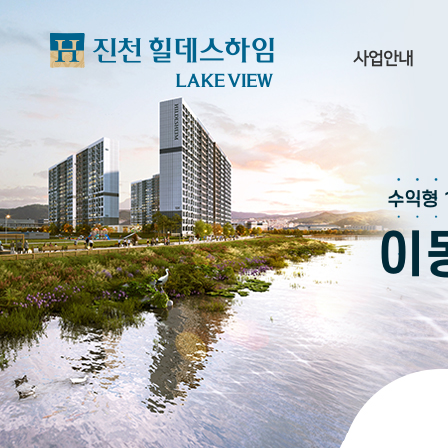
사업안내
사업개요
단지
수익형 
입지환경
이
프리미엄
브랜드
오시는길