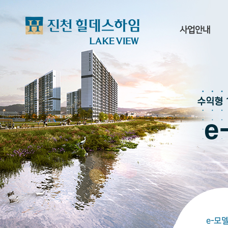
사업안내
사업개요
단지
수익형 
입지환경
e
프리미엄
브랜드
오시는길
e-모